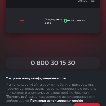
LinkedIn
—
Защищенные
0
из них угнано
авто
0 800 30 15 30
(Звонки по Украине со всех телефонов — бесплатные)
Мы ценим вашу конфиденциальность
Мы используем файлы cookie, чтобы улучшить ваш опыт
просмотра, показывать персонализированную рекламу
ТВОЯ БЕЗОПАСНОСТЬ ПРЕЖДЕ ВСЕГО
или контент и анализировать наш трафик. Нажимая
"Принять все"
, вы соглашаетесь на использование нами
файлов cookie.
Политика использования cookie
©2009-
2026
Gazer Limited (UK) All rights reserved