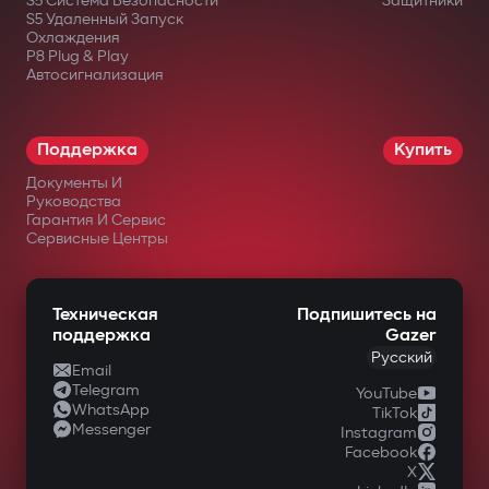
S5 Система Безопасности
Защитники
S5 Удаленный Запуск
Охлаждения
P8 Plug & Play
Автосигнализация
Поддержка
Купить
Документы И
Руководства
Гарантия И Сервис
Сервисные Центры
Техническая
Подпишитесь на
поддержка
Gazer
Русский
Email
Telegram
YouTube
WhatsApp
TikTok
Messenger
Instagram
Facebook
X