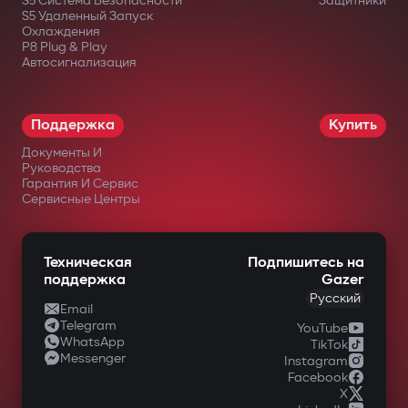
S5 Система Безопасности
Защитники
S5 Удаленный Запуск
Охлаждения
P8 Plug & Play
Автосигнализация
Поддержка
Купить
Документы И
Руководства
Гарантия И Сервис
Сервисные Центры
Техническая
Подпишитесь на
поддержка
Gazer
Русский
Email
Telegram
YouTube
WhatsApp
TikTok
Messenger
Instagram
Facebook
X