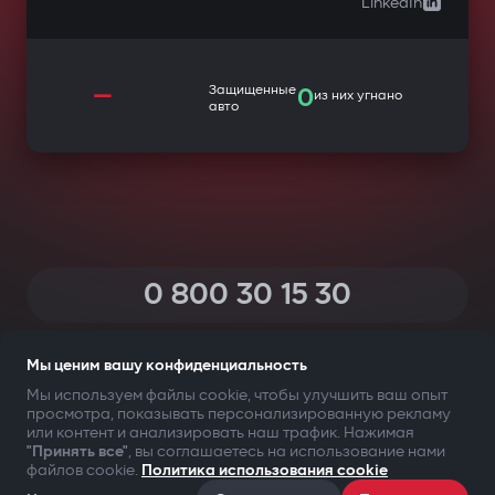
LinkedIn
—
Защищенные
0
из них угнано
авто
0 800 30 15 30
(Звонки по Украине со всех телефонов — бесплатные)
Мы ценим вашу конфиденциальность
Мы используем файлы cookie, чтобы улучшить ваш опыт
просмотра, показывать персонализированную рекламу
ТВОЯ БЕЗОПАСНОСТЬ ПРЕЖДЕ ВСЕГО
или контент и анализировать наш трафик. Нажимая
"Принять все"
, вы соглашаетесь на использование нами
файлов cookie.
Политика использования cookie
©2009-
2026
Gazer Limited (UK) All rights reserved