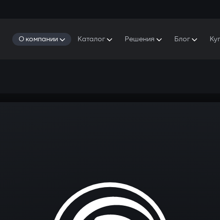
О компании
Каталог
Решения
Блог
Ку
ро Gazer
S5 Система безопасности и комфорта
S5 Система безопасности
Защитники
аша история
E7 Видеорегистратор
S5 Удаленный запуск охлаждения
ресс-центр
T6 Мультимедийная система
P8 Plug & Play Автосигнализация
онтакты