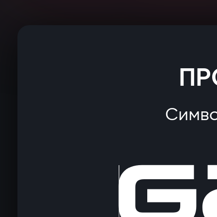
ПР
Симво