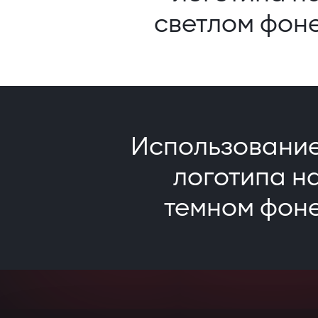
светлом фон
Использовани
логотипа н
темном фон