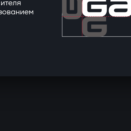
сителя
ьзованием