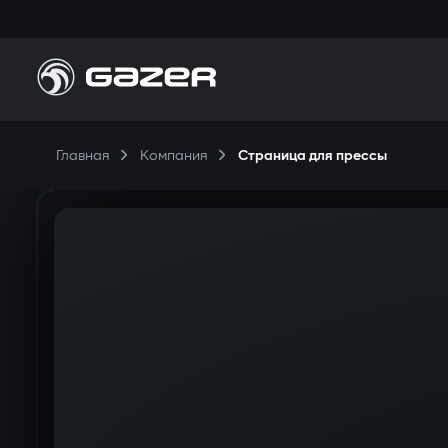
П
Главная
Компания
Страница для прессы
Н
П
К