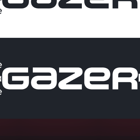
е
е
а
е