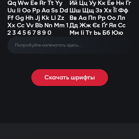
Qq Ww Ee Rr Tt Yy
Йй Цц Уу Кк Ее Нн Гг
Uu Ii Oo Pp Aa Ss Dd
Шш Щщ Зз Хх Її Фф
Ff Gg Hh Jj Kk Ll Zz
Вв Аа Пп Рр Оо Лл
Xx Cc Vv Bb Nn Mm 1
Дд Жж Єє Ґґ Яя Сс
2 3 4 5 6 7 8 9 0
Мм Іі Тт Ьь Бб Юю
Скачать шрифты