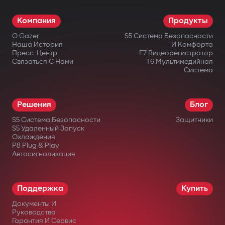
Компания
Продукты
О Gazer
S5 Система Безопасности
Наша История
И Комфорта
Пресс-Центр
E7 Видеорегистратор
Связаться С Нами
T6 Мультимедийная
Система
Решения
Блог
S5 Система Безопасности
Защитники
S5 Удаленный Запуск
Охлаждения
P8 Plug & Play
Автосигнализация
Поддержка
Купить
Документы И
Руководства
Гарантия И Сервис