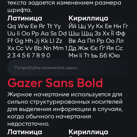
текста задается изменением размера
шрифта.
Латиница
Кириллица
Qq Ww Ee Rr Tt Yy
Йй Цц Уу Кк Ее Нн Гг
Uu Ii Oo Pp Aa Ss Dd
Шш Щщ Зз Хх Її Фф
Ff Gg Hh Jj Kk Ll Zz
Вв Аа Пп Рр Оо Лл
Xx Cc Vv Bb Nn Mm 1
Дд Жж Єє Ґґ Яя Сс
2 3 4 5 6 7 8 9 0
Мм Іі Тт Ьь Бб Юю
Gazer Sans Bold
Жирное начертание используется для
сильно структурированных носителей
для выделения информации в случаях,
когда обычного начертания
недостаточно.
Латиница
Кириллица