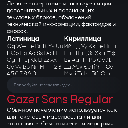
Легкое начертание используется для
дополнительных и поясняющих
текстовых блоков, объяснений,
технической информации, фактоидов и
сносок.
Латиница
Кириллица
Qq Ww Ee Rr Tt Yy Uu
Йй Цц Уу Кк Ее Нн Гг
Ii Oo Pp Aa Ss Dd Ff
Шш Щщ Зз Хх Її Фф
Gg Hh Jj Kk Ll Zz Xx
Вв Аа Пп Рр Оо Лл
Cc Vv Bb Nn Mm 1 2 3
Дд Жж Єє Ґґ Яя Сс
4 5 6 7 8 9 0
Мм Іі Тт Ьь Бб Юю
Gazer Sans Regular
Обычное начертание используется как
для текстовых массивов, так и для
заголовков. Семантическая иерархия