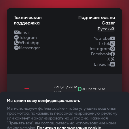
Техническая
Подпишитесь на
поддержка
Gazer
Русский
Email
Telegram
YouTube
WhatsApp
TikTok
Messenger
Instagram
Facebook
X
LinkedIn
—
Защищенные
0
из них угнано
авто
Мы ценим вашу конфиденциальность
Мы используем файлы cookie, чтобы улучшить ваш опыт
просмотра, показывать персонализированную рекламу
ТВОЯ БЕЗОПАСНОСТЬ ПРЕЖДЕ ВСЕГО
или контент и анализировать наш трафик. Нажимая
"Принять все"
, вы соглашаетесь на использование нами
файлов cookie.
Политика использования cookie