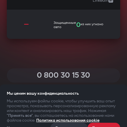
LinkedIn
—
Защищенные
0
из них угнано
авто
0 800 30 15 30
(Звонки по Украине со всех телефонов — бесплатные)
Мы ценим вашу конфиденциальность
Мы используем файлы cookie, чтобы улучшить ваш опыт
просмотра, показывать персонализированную рекламу
ТВОЯ БЕЗОПАСНОСТЬ ПРЕЖДЕ ВСЕГО
или контент и анализировать наш трафик. Нажимая
"Принять все"
, вы соглашаетесь на использование нами
файлов cookie.
Политика использования cookie
©2009-
2026
Gazer Limited (UK) All rights reserved