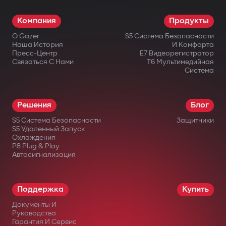
Компания
Продукты
О Gazer
S5 Система Безопасности
Наша История
И Комфорта
Пресс-Центр
E7 Видеорегистратор
Связаться С Нами
T6 Мультимедийная
Система
Решения
Блог
S5 Система Безопасности
Защитники
S5 Удаленный Запуск
Охлаждения
P8 Plug & Play
Автосигнализация
Поддержка
Купить
Документы И
Руководства
Гарантия И Сервис