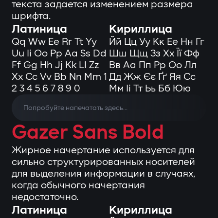
текста задается изменением размера
шрифта.
Латиница
Кириллица
Qq Ww Ee Rr Tt Yy
Йй Цц Уу Кк Ее Нн Гг
Uu Ii Oo Pp Aa Ss Dd
Шш Щщ Зз Хх Її Фф
Ff Gg Hh Jj Kk Ll Zz
Вв Аа Пп Рр Оо Лл
Xx Cc Vv Bb Nn Mm 1
Дд Жж Єє Ґґ Яя Сс
2 3 4 5 6 7 8 9 0
Мм Іі Тт Ьь Бб Юю
Gazer Sans Bold
Жирное начертание используется для
сильно структурированных носителей
для выделения информации в случаях,
когда обычного начертания
недостаточно.
Латиница
Кириллица