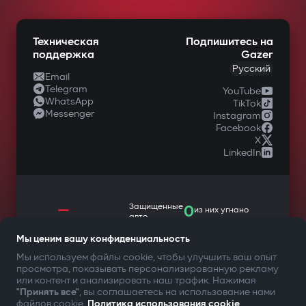
Техническая
Подпишитесь на
поддержка
Gazer
Русский
Email
Telegram
YouTube
WhatsApp
TikTok
Messenger
Instagram
Facebook
X
LinkedIn
—
Защищенные
0
из них угнано
авто
Мы ценим вашу конфиденциальность
Мы используем файлы cookie, чтобы улучшить ваш опыт
просмотра, показывать персонализированную рекламу
ТВОЯ БЕЗОПАСНОСТЬ ПРЕЖДЕ ВСЕГО
или контент и анализировать наш трафик. Нажимая
"Принять все"
, вы соглашаетесь на использование нами
файлов cookie.
Политика использования cookie