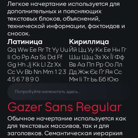
Легкое начертание используется для
дополнительных и поясняющих
текстовых блоков, объяснений,
технической информации, фактоидов и
сносок.
Латиница
Кириллица
Qq Ww Ee Rr Tt Yy Uu
Йй Цц Уу Кк Ее Нн Гг
Ii Oo Pp Aa Ss Dd Ff
Шш Щщ Зз Хх Її Фф
Gg Hh Jj Kk Ll Zz Xx
Вв Аа Пп Рр Оо Лл
Cc Vv Bb Nn Mm 1 2 3
Дд Жж Єє Ґґ Яя Сс
4 5 6 7 8 9 0
Мм Іі Тт Ьь Бб Юю
Gazer Sans Regular
Обычное начертание используется как
для текстовых массивов, так и для
заголовков. Семантическая иерархия