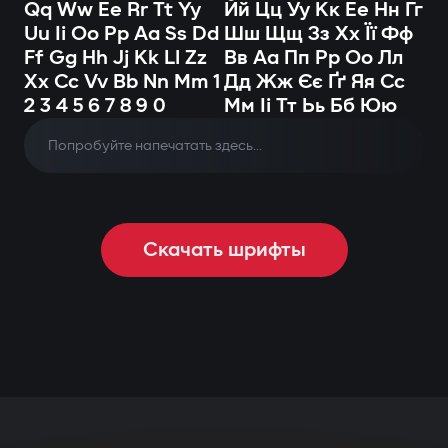
Qq Ww Ee Rr Tt Yy
Йй Цц Уу Кк Ее Нн Гг
Uu Ii Oo Pp Aa Ss Dd
Шш Щщ Зз Хх Її Фф
Ff Gg Hh Jj Kk Ll Zz
Вв Аа Пп Рр Оо Лл
Xx Cc Vv Bb Nn Mm 1
Дд Жж Єє Ґґ Яя Сс
2 3 4 5 6 7 8 9 0
Мм Іі Тт Ьь Бб Юю
Скачать шрифты