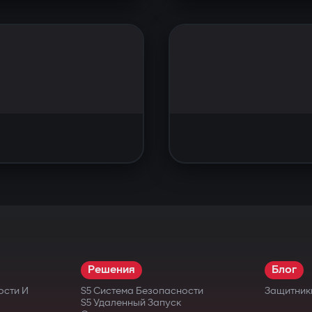
Решения
Блог
ости И
S5 Система Безопасности
Защитник
S5 Удаленный Запуск