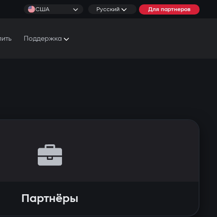
США
Русский
Для партнеров
пить
Поддержка
Документы и Руководства
Условия обслуживания
Партнёры