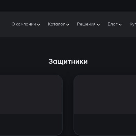
О компании
Каталог
Решения
Блог
Ку
ро Gazer
S5 Система безопасности и комфорта
S5 Система безопасности
Защитники
аша история
E7 Видеорегистратор
S5 Удаленный запуск охлаждения
Защитники
ресс-центр
T6 Мультимедийная система
P8 Plug & Play Автосигнализация
онтакты