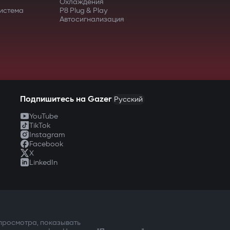
Охлаждения
истема
P8 Plug & Play
Автосигнализация
Подпишитесь на Gazer
Русский
YouTube
TikTok
Instagram
Facebook
X
LinkedIn
 БЕЗОПАСНОСТЬ ПРЕЖДЕ 
 просмотра, показывать