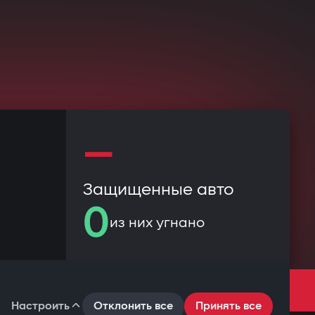
—
Защищенные авто
0
из них угнано
ВСЕГО
Настроить
Отклонить все
Принять все