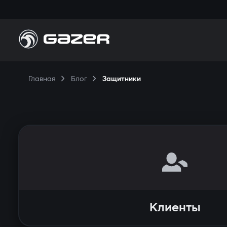
П
Главная
Блог
Защитники
Н
П
К
Клиенты