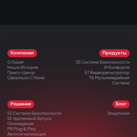
Компания
Продукты
О Gazer
S5 Система Безопасности
Наша История
И Комфорта
Пресс-Центр
E7 Видеорегистратор
Связаться С Нами
T6 Мультимедийная
Система
Решения
Блог
S5 Система Безопасности
Защитники
S5 Удаленный Запуск
Охлаждения
P8 Plug & Play
Автосигнализация