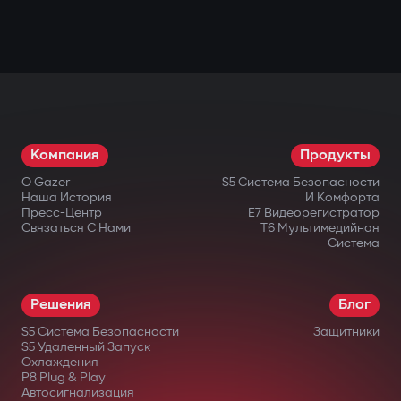
Компания
Продукты
О Gazer
S5 Система Безопасности
Наша История
И Комфорта
Пресс-Центр
E7 Видеорегистратор
Связаться С Нами
T6 Мультимедийная
Система
Решения
Блог
S5 Система Безопасности
Защитники
S5 Удаленный Запуск
Охлаждения
P8 Plug & Play
Автосигнализация