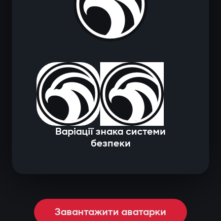
Варіації знака системи
безпеки
Завантажити аватарки