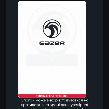
Слоган може використовуватися на
протилежній стороні для сувенірної