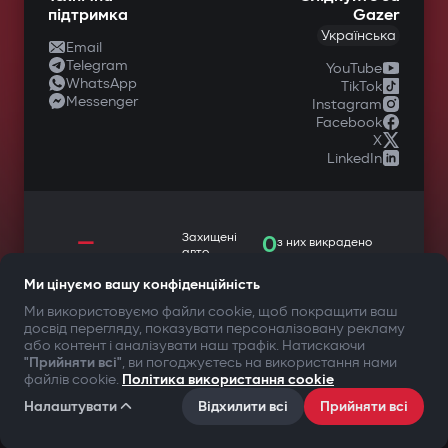
підтримка
Gazer
Українська
Email
Telegram
YouTube
WhatsApp
TikTok
Messenger
Instagram
Facebook
X
LinkedIn
—
Захищені
0
з них викрадено
авто
Ми цінуємо вашу конфіденційність
Ми використовуємо файли cookie, щоб покращити ваш
досвід перегляду, показувати персоналізовану рекламу
ТВОЯ БЕЗПЕКА ПЕРЕДУСІМ
або контент і аналізувати наш трафік. Натискаючи
"Прийняти всі"
, ви погоджуєтесь на використання нами
файлів cookie.
Політика використання cookie
©2009-
2026
Gazer Limited (UK) All rights reserved
Умови користування
Політика конфіденційності
Налаштувати
Відхилити всі
Прийняти всі
Файли cookie