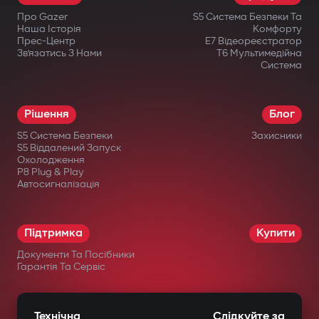
Про Gazer
S5 Система Безпеки Та
Наша Історія
Комфорту
Прес-Центр
E7 Відеореєстратор
Зв’язатись З Нами
T6 Мультимедійна
Система
Рішення
Блог
S5 Система Безпеки
Захисники
S5 Віддалений Запуск
Охолодження
P8 Plug & Play
Автосигналізація
Підтримка
Купити
Документи Та Посібники
Гарантія Та Сервіс
Технічна
Слідкуйте за