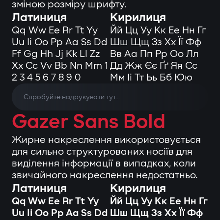
зміною розміру шрифту.
Латиниця
Кирилиця
Qq Ww Ee Rr Tt Yy
Йй Цц Уу Кк Ее Нн Гг
Uu Ii Oo Pp Aa Ss Dd
Шш Щщ Зз Хх Її Фф
Ff Gg Hh Jj Kk Ll Zz
Вв Аа Пп Рр Оо Лл
Xx Cc Vv Bb Nn Mm 1
Дд Жж Єє Ґґ Яя Сс
2 3 4 5 6 7 8 9 0
Мм Іі Тт Ьь Бб Юю
Gazer Sans Bold
Жирне накреслення використовується
для сильно структурованих носіїв для
виділення інформації в випадках, коли
звичайного накреслення недостатньо.
Латиниця
Кирилиця
Qq Ww Ee Rr Tt Yy
Йй Цц Уу Кк Ее Нн Гг
Uu Ii Oo Pp Aa Ss Dd
Шш Щщ Зз Хх Її Фф