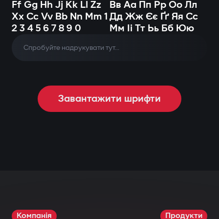
Ff Gg Hh Jj Kk Ll Zz
Вв Аа Пп Рр Оо Лл
Xx Cc Vv Bb Nn Mm 1
Дд Жж Єє Ґґ Яя Сс
2 3 4 5 6 7 8 9 0
Мм Іі Тт Ьь Бб Юю
Завантажити шрифти
Компанія
Продукти