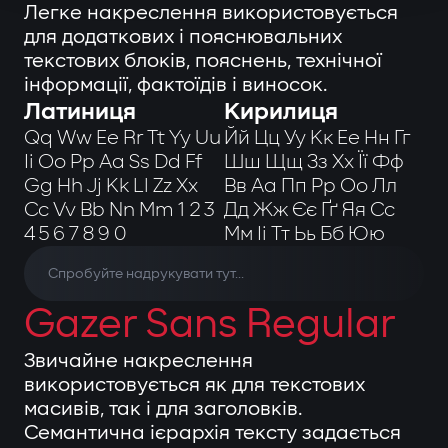
Легке накреслення використовується
для додаткових і пояснювальних
текстових блоків, пояснень, технічної
інформації, фактоїдів і виносок.
Латиниця
Кирилиця
Qq Ww Ee Rr Tt Yy Uu
Йй Цц Уу Кк Ее Нн Гг
Ii Oo Pp Aa Ss Dd Ff
Шш Щщ Зз Хх Її Фф
Gg Hh Jj Kk Ll Zz Xx
Вв Аа Пп Рр Оо Лл
Cc Vv Bb Nn Mm 1 2 3
Дд Жж Єє Ґґ Яя Сс
4 5 6 7 8 9 0
Мм Іі Тт Ьь Бб Юю
Gazer Sans Regular
Звичайне накреслення
використовується як для текстових
масивів, так і для заголовків.
Семантична ієрархія тексту задається