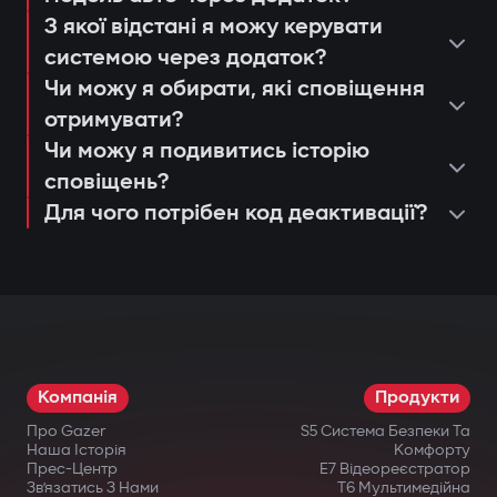
З якої відстані я можу керувати
системою через додаток?
Чи можу я обирати, які сповіщення
отримувати?
Чи можу я подивитись історію
сповіщень?
Для чого потрібен код деактивації?
Компанія
Продукти
Про Gazer
S5 Система Безпеки Та
Наша Історія
Комфорту
Прес-Центр
E7 Відеореєстратор
Зв’язатись З Нами
T6 Мультимедійна