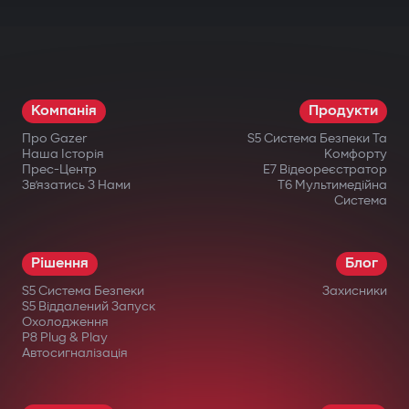
Компанія
Продукти
Про Gazer
S5 Система Безпеки Та
Наша Історія
Комфорту
Прес-Центр
E7 Відеореєстратор
Зв’язатись З Нами
T6 Мультимедійна
Система
Рішення
Блог
S5 Система Безпеки
Захисники
S5 Віддалений Запуск
Охолодження
P8 Plug & Play
Автосигналізація