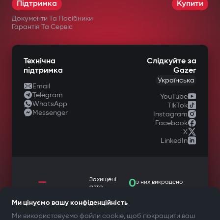
Підтримка
Купити
Документи Та Посібники
Гарантія Та Сервіс
Технічна
Слідкуйте за
підтримка
Gazer
Українська
Email
Telegram
YouTube
WhatsApp
TikTok
Messenger
Instagram
Facebook
X
LinkedIn
—
Захищені
0
з них викрадено
авто
Ми цінуємо вашу конфіденційність
Ми використовуємо файли cookie, щоб покращити ваш