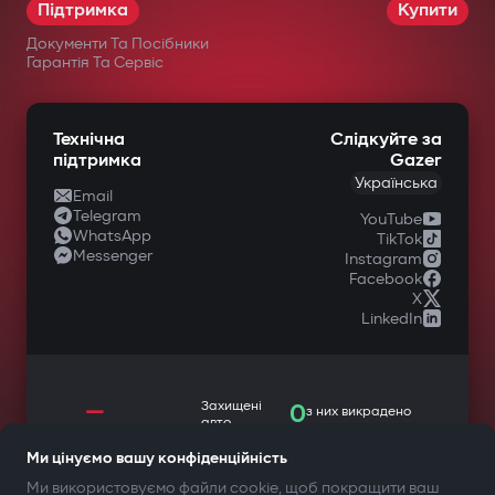
Підтримка
Купити
Документи Та Посібники
Гарантія Та Сервіс
Технічна
Слідкуйте за
підтримка
Gazer
Українська
Email
Telegram
YouTube
WhatsApp
TikTok
Messenger
Instagram
Facebook
X
LinkedIn
—
Захищені
0
з них викрадено
авто
Ми цінуємо вашу конфіденційність
Ми використовуємо файли cookie, щоб покращити ваш