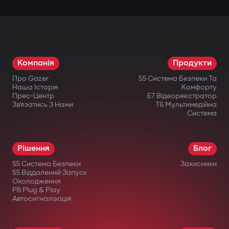
Компанія
Продукти
Про Gazer
S5 Система Безпеки Та
Наша Історія
Комфорту
Прес-Центр
E7 Відеореєстратор
Зв’язатись З Нами
T6 Мультимедійна
Система
Рішення
Блог
S5 Система Безпеки
Захисники
S5 Віддалений Запуск
Охолодження
P8 Plug & Play
Автосигналізація