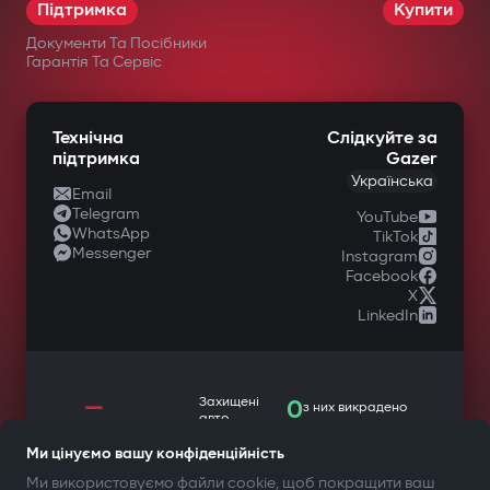
Підтримка
Купити
Документи Та Посібники
Гарантія Та Сервіс
Технічна
Слідкуйте за
підтримка
Gazer
Українська
Email
Telegram
YouTube
WhatsApp
TikTok
Messenger
Instagram
Facebook
X
LinkedIn
—
Захищені
0
з них викрадено
авто
Ми цінуємо вашу конфіденційність
Ми використовуємо файли cookie, щоб покращити ваш