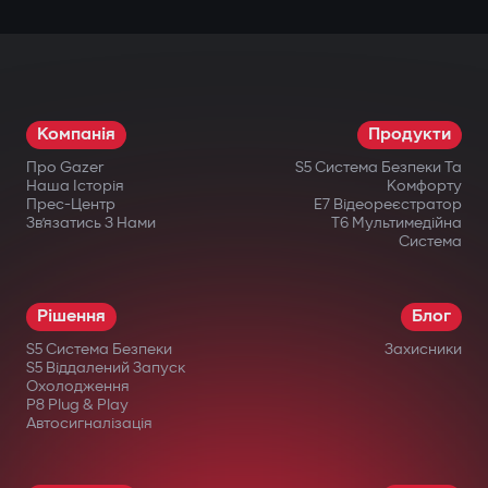
Компанія
Продукти
Про Gazer
S5 Система Безпеки Та
Наша Історія
Комфорту
Прес-Центр
E7 Відеореєстратор
Зв’язатись З Нами
T6 Мультимедійна
Система
Рішення
Блог
S5 Система Безпеки
Захисники
S5 Віддалений Запуск
Охолодження
P8 Plug & Play
Автосигналізація