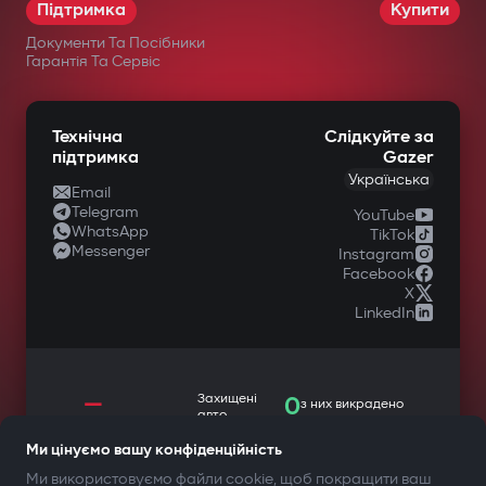
Підтримка
Купити
Документи Та Посібники
Гарантія Та Сервіс
Технічна
Слідкуйте за
підтримка
Gazer
Українська
Email
Telegram
YouTube
WhatsApp
TikTok
Messenger
Instagram
Facebook
X
LinkedIn
—
Захищені
0
з них викрадено
авто
Ми цінуємо вашу конфіденційність
Ми використовуємо файли cookie, щоб покращити ваш