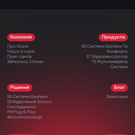
Компанія
Продукти
Про Gazer
S5 Система Безпеки Та
Наша Історія
Комфорту
Прес-Центр
E7 Відеореєстратор
Зв’язатись З Нами
T6 Мультимедійна
Система
Рішення
Блог
S5 Система Безпеки
Захисники
S5 Віддалений Запуск
Охолодження
P8 Plug & Play
Автосигналізація