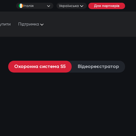
Італія
Українська
Для партнерів
упити
Підтримка
Документи та Посібники
Умови обслуговування
Охоронна система S5
Відеореєстратор