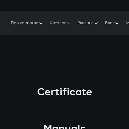
Про компанію
Каталог
Рішення
Блог
К
Про Gazer
S5 Система безпеки та комфорту
S5 Система безпеки
Захисники
Наша історія
E7 Відеореєстратор
S5 Віддалений запуск охолодження
Прес-центр
T6 Мультимедійна система
P8 Plug & Play Автосигналізація
Контакти
Certificate
Manuals