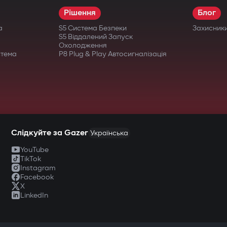
Рішення
Блог
а
S5 Система Безпеки
Захисник
S5 Віддалений Запуск
Охолодження
стема
P8 Plug & Play Автосигналізація
Слідкуйте за Gazer
Українська
YouTube
TikTok
Instagram
Facebook
X
LinkedIn