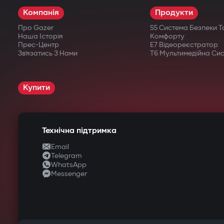
Компанія
Продукти
Про Gazer
S5 Система Безпеки Т
Наша Історія
Комфорту
Прес-Центр
E7 Відеореєстратор
Зв’язатись З Нами
T6 Мультимедійна Си
Купити
Технічна підтримка
Email
Telegram
WhatsApp
Messenger