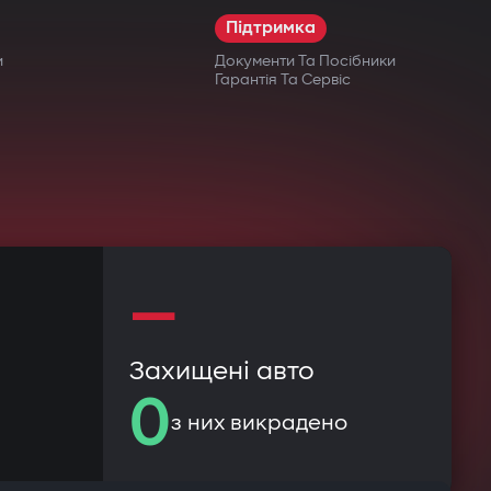
Підтримка
и
Документи Та Посібники
Гарантія Та Сервіс
—
Захищені авто
0
з них викрадено