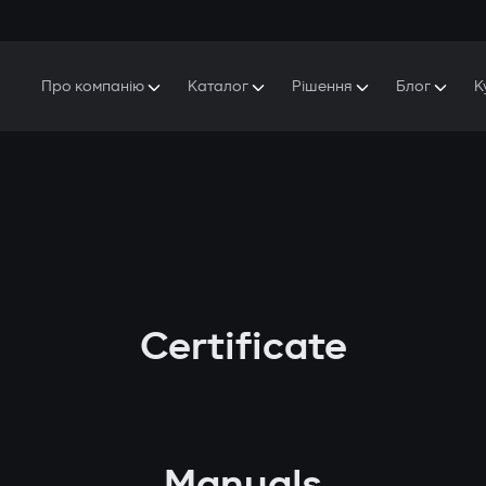
Про компанію
Каталог
Рішення
Блог
К
Про Gazer
S5 Система безпеки та комфорту
S5 Система безпеки
Захисники
Наша історія
E7 Відеореєстратор
S5 Віддалений запуск охолодження
Прес-центр
T6 Мультимедійна система
P8 Plug & Play Автосигналізація
Контакти
Certificate
Manuals