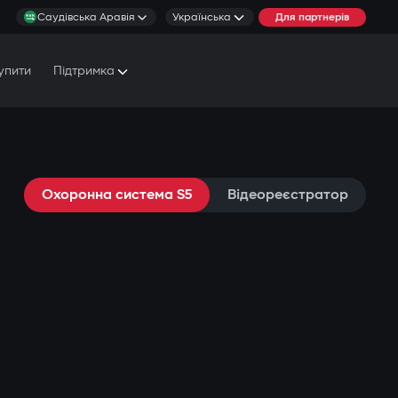
Саудівська Аравія
Українська
Для партнерів
упити
Підтримка
Документи та Посібники
Умови обслуговування
Охоронна система S5
Відеореєстратор