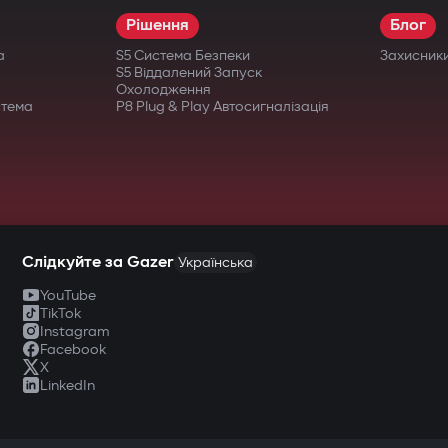
Рішення
Блог
а
S5 Система Безпеки
Захисник
S5 Віддалений Запуск
Охолодження
стема
P8 Plug & Play Автосигналізація
Слідкуйте за Gazer
Українська
YouTube
TikTok
Instagram
Facebook
X
LinkedIn