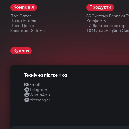
Компанія
Продукти
Про Gazer
S5 Система Безпеки Т
Наша Історія
Комфорту
Прес-Центр
E7 Відеореєстратор
Зв’язатись З Нами
T6 Мультимедійна Си
Купити
Технічна підтримка
Email
Telegram
WhatsApp
Messenger