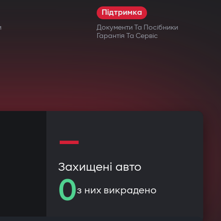
Підтримка
и
Документи Та Посібники
Гарантія Та Сервіс
—
Захищені авто
0
з них викрадено