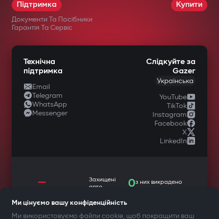
Підтримка
Купити
Документи Та Посібники
Гарантія Та Сервіс
Технічна
Слідкуйте за
підтримка
Gazer
Українська
Email
Telegram
YouTube
WhatsApp
TikTok
Messenger
Instagram
Facebook
X
LinkedIn
—
Захищені
0
з них викрадено
авто
Ми цінуємо вашу конфіденційність
Ми використовуємо файли cookie, щоб покращити ваш