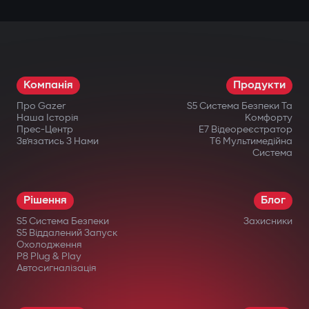
Компанія
Продукти
Про Gazer
S5 Система Безпеки Та
Наша Історія
Комфорту
Прес-Центр
E7 Відеореєстратор
Зв’язатись З Нами
T6 Мультимедійна
Система
Рішення
Блог
S5 Система Безпеки
Захисники
S5 Віддалений Запуск
Охолодження
P8 Plug & Play
Автосигналізація