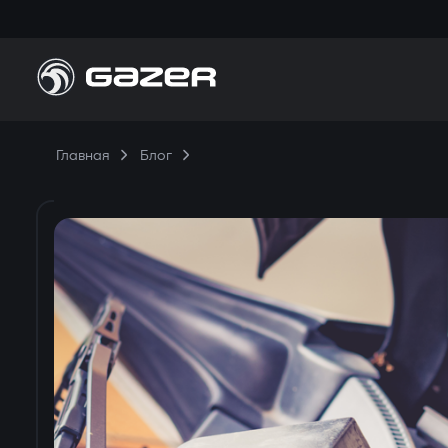
П
Главная
Блог
Н
П
К