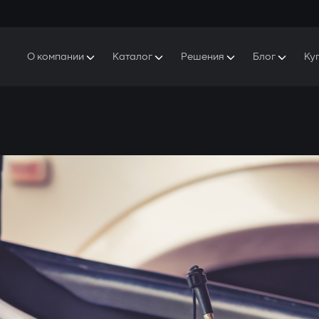
О компании
Каталог
Решения
Блог
Ку
ро Gazer
S5 Система безопасности и комфорта
S5 Система безопасности
Защитники
аша история
E7 Видеорегистратор
S5 Удаленный запуск охлаждения
ресс-центр
T6 Мультимедийная система
P8 Plug & Play Автосигнализация
онтакты