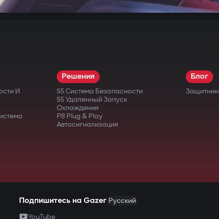
Решения
Блог
ости И
S5 Система Безопасности
Защитник
S5 Удаленный Запуск
Охлаждения
истема
P8 Plug & Play
Автосигнализация
Подпишитесь на Gazer
Русский
YouTube