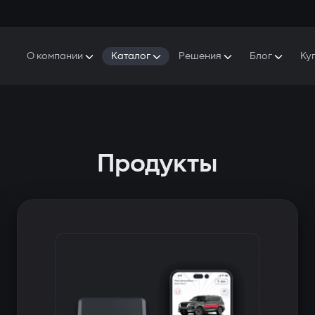
О компании
Каталог
Решения
Блог
Ку
ро Gazer
S5 Система безопасности и комфорта
S5 Система безопасности
Защитники
аша история
E7 Видеорегистратор
S5 Удаленный запуск охлаждения
ресс-центр
T6 Мультимедийная система
P8 Plug & Play Автосигнализация
Продукты
онтакты