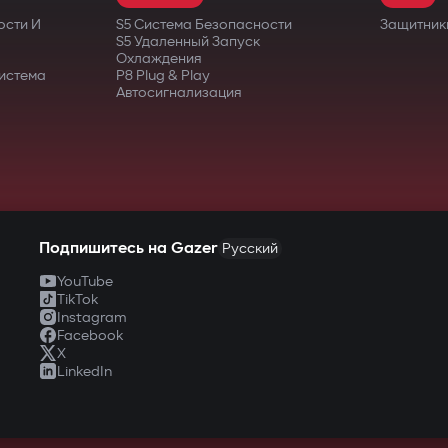
ости И
S5 Система Безопасности
Защитник
S5 Удаленный Запуск
Охлаждения
истема
P8 Plug & Play
Автосигнализация
Подпишитесь на Gazer
Русский
YouTube
TikTok
Instagram
Facebook
X
LinkedIn