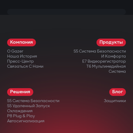
Компания
Продукты
О Gazer
S5 Система Безопасности
Наша История
И Комфорта
Пресс-Центр
E7 Видеорегистратор
Связаться С Нами
T6 Мультимедийная
Система
Решения
Блог
S5 Система Безопасности
Защитники
S5 Удаленный Запуск
Охлаждения
P8 Plug & Play
Автосигнализация