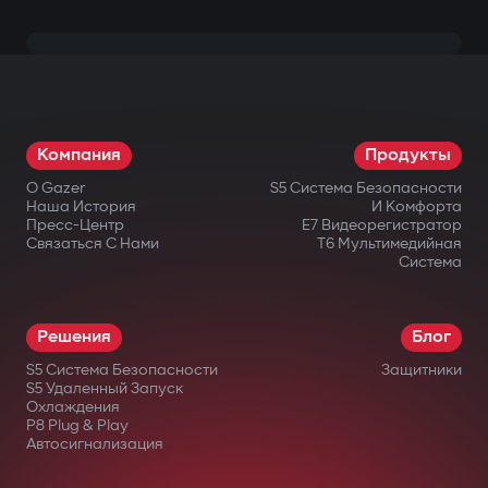
Компания
Продукты
О Gazer
S5 Система Безопасности
Наша История
И Комфорта
Пресс-Центр
E7 Видеорегистратор
Связаться С Нами
T6 Мультимедийная
Система
Решения
Блог
S5 Система Безопасности
Защитники
S5 Удаленный Запуск
Охлаждения
P8 Plug & Play
Автосигнализация