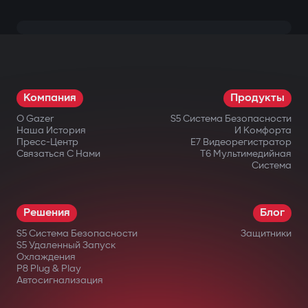
Компания
Продукты
О Gazer
S5 Система Безопасности
Наша История
И Комфорта
Пресс-Центр
E7 Видеорегистратор
Связаться С Нами
T6 Мультимедийная
Система
Решения
Блог
S5 Система Безопасности
Защитники
S5 Удаленный Запуск
Охлаждения
P8 Plug & Play
Автосигнализация