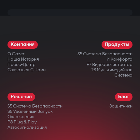
Компания
Продукты
О Gazer
S5 Система Безопасности
Наша История
И Комфорта
Пресс-Центр
E7 Видеорегистратор
Связаться С Нами
T6 Мультимедийная
Система
Решения
Блог
S5 Система Безопасности
Защитники
S5 Удаленный Запуск
Охлаждения
P8 Plug & Play
Автосигнализация