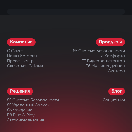
Компания
Продукты
О Gazer
S5 Система Безопасности
Наша История
И Комфорта
Пресс-Центр
E7 Видеорегистратор
Связаться С Нами
T6 Мультимедийная
Система
Решения
Блог
S5 Система Безопасности
Защитники
S5 Удаленный Запуск
Охлаждения
P8 Plug & Play
Автосигнализация