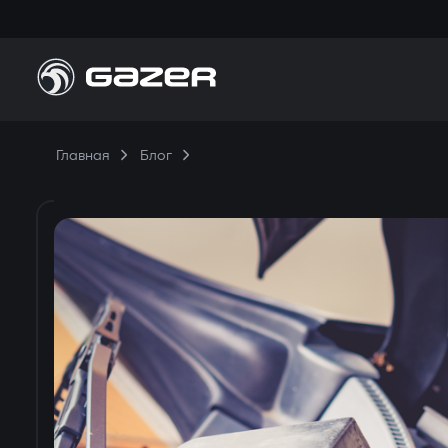
П
Главная
Блог
Н
П
К