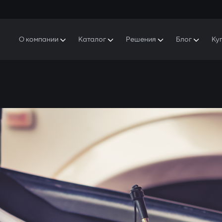
О компании
Каталог
Решения
Блог
Ку
ро Gazer
S5 Система безопасности и комфорта
S5 Система безопасности
Защитники
аша история
E7 Видеорегистратор
S5 Удаленный запуск охлаждения
ресс-центр
T6 Мультимедийная система
P8 Plug & Play Автосигнализация
онтакты