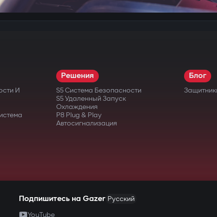
Решения
Блог
ости И
S5 Система Безопасности
Защитник
S5 Удаленный Запуск
Охлаждения
истема
P8 Plug & Play
Автосигнализация
Подпишитесь на Gazer
Русский
YouTube