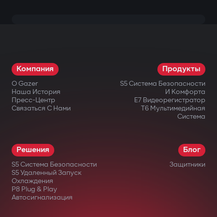
Компания
Продукты
О Gazer
S5 Система Безопасности
Наша История
И Комфорта
Пресс-Центр
E7 Видеорегистратор
Связаться С Нами
T6 Мультимедийная
Система
Решения
Блог
S5 Система Безопасности
Защитники
S5 Удаленный Запуск
Охлаждения
P8 Plug & Play
Автосигнализация