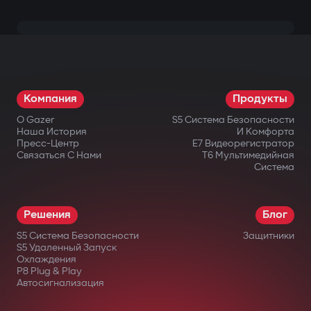
Компания
Продукты
О Gazer
S5 Система Безопасности
Наша История
И Комфорта
Пресс-Центр
E7 Видеорегистратор
Связаться С Нами
T6 Мультимедийная
Система
Решения
Блог
S5 Система Безопасности
Защитники
S5 Удаленный Запуск
Охлаждения
P8 Plug & Play
Автосигнализация