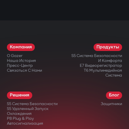
Компания
Продукты
О Gazer
S5 Система Безопасности
Наша История
И Комфорта
Пресс-Центр
E7 Видеорегистратор
Связаться С Нами
T6 Мультимедийная
Система
Решения
Блог
S5 Система Безопасности
Защитники
S5 Удаленный Запуск
Охлаждения
P8 Plug & Play
Автосигнализация