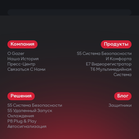
Компания
Продукты
О Gazer
S5 Система Безопасности
Наша История
И Комфорта
Пресс-Центр
E7 Видеорегистратор
Связаться С Нами
T6 Мультимедийная
Система
Решения
Блог
S5 Система Безопасности
Защитники
S5 Удаленный Запуск
Охлаждения
P8 Plug & Play
Автосигнализация