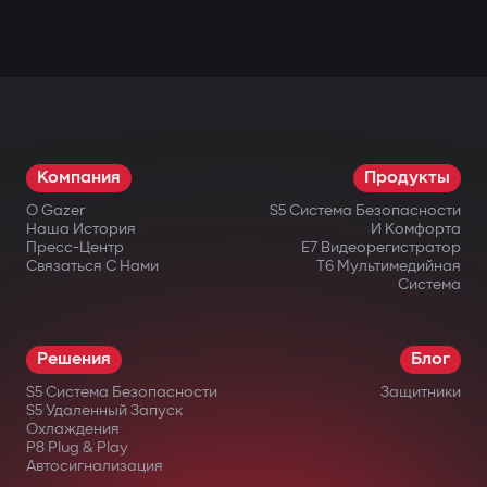
Компания
Продукты
О Gazer
S5 Система Безопасности
Наша История
И Комфорта
Пресс-Центр
E7 Видеорегистратор
Связаться С Нами
T6 Мультимедийная
Система
Решения
Блог
S5 Система Безопасности
Защитники
S5 Удаленный Запуск
Охлаждения
P8 Plug & Play
Автосигнализация