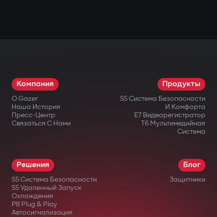
Компания
Продукты
О Gazer
S5 Система Безопасности
Наша История
И Комфорта
Пресс-Центр
E7 Видеорегистратор
Связаться С Нами
T6 Мультимедийная
Система
Решения
Блог
S5 Система Безопасности
Защитники
S5 Удаленный Запуск
Охлаждения
P8 Plug & Play
Автосигнализация