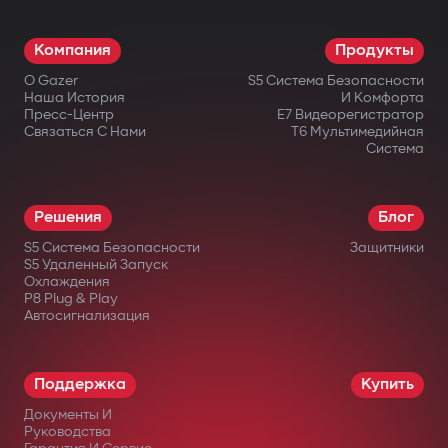
Компания
Продукты
О Gazer
S5 Система Безопасности
Наша История
И Комфорта
Пресс-Центр
E7 Видеорегистратор
Связаться С Нами
T6 Мультимедийная
Система
Решения
Блог
S5 Система Безопасности
Защитники
S5 Удаленный Запуск
Охлаждения
P8 Plug & Play
Автосигнализация
Поддержка
Купить
Документы И
Руководства