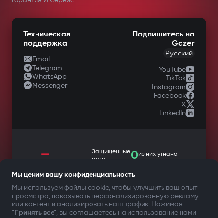
Гарантия И Сервис
Техническая
Подпишитесь на
поддержка
Gazer
Русский
Email
Telegram
YouTube
WhatsApp
TikTok
Messenger
Instagram
Facebook
X
LinkedIn
—
Защищенные
0
из них угнано
авто
Мы ценим вашу конфиденциальность
Мы используем файлы cookie, чтобы улучшить ваш опыт
просмотра, показывать персонализированную рекламу
ТВОЯ БЕЗОПАСНОСТЬ ПРЕЖДЕ ВСЕГО
или контент и анализировать наш трафик. Нажимая
"Принять все"
, вы соглашаетесь на использование нами