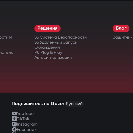
Решения
Блог
ости И
S5 Система Безопасности
Защитник
S5 Удаленный Запуск
Охлаждения
истема
P8 Plug & Play
Автосигнализация
Подпишитесь на Gazer
Русский
YouTube
TikTok
Instagram
Facebook