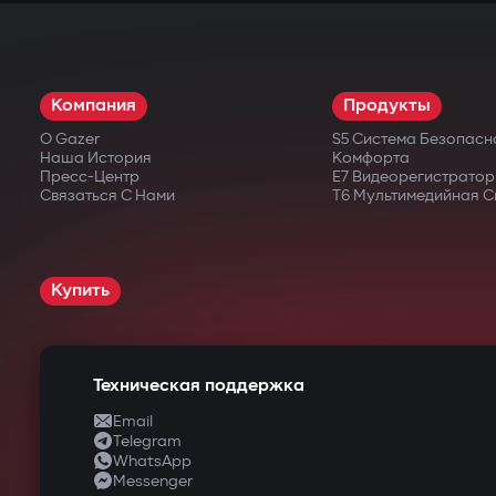
Компания
Продукты
О Gazer
S5 Система Безопасн
Наша История
Комфорта
Пресс-Центр
E7 Видеорегистратор
Связаться С Нами
T6 Мультимедийная С
Купить
Техническая поддержка
Email
Telegram
WhatsApp
Messenger