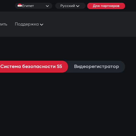
Египет
Русский
Для партнеров
пить
Поддержка
Документы и Руководства
Условия обслуживания
Система безопасности S5
Видеорегистратор