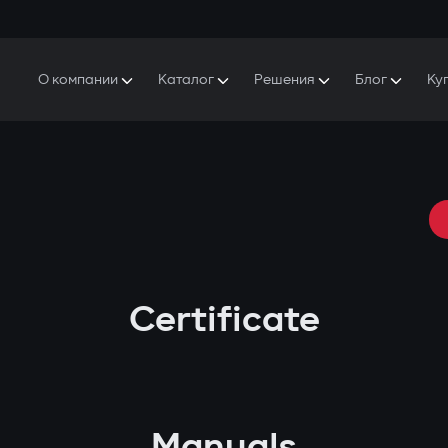
О компании
Каталог
Решения
Блог
Ку
ро Gazer
S5 Система безопасности и комфорта
S5 Система безопасности
Защитники
аша история
E7 Видеорегистратор
S5 Удаленный запуск охлаждения
ресс-центр
T6 Мультимедийная система
P8 Plug & Play Автосигнализация
онтакты
Certificate
Manuals