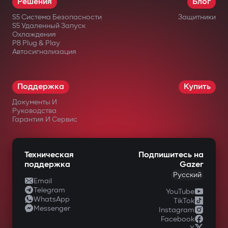
Решения
Блог
месяцев.
S5 Система Безопасности
Защитники
S5 Удаленный Запуск
Охлаждения
в официальных интернет-магазинах
P8 Plug & Play
Автосигнализация
Gazer;
у авторизованных дилеров;
Поддержка
Купить
в крупных сетях электроники;
Документы И
в специализированных магазинах
Руководства
Гарантия И Сервис
автомобильной техники.
Техническая
Подпишитесь на
поддержка
Gazer
Русский
Email
Telegram
YouTube
WhatsApp
TikTok
Messenger
Instagram
Facebook