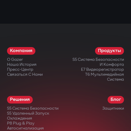
Компания
Продукты
О Gazer
S5 Система Безопасности
Наша История
И Комфорта
Пресс-Центр
E7 Видеорегистратор
Связаться С Нами
T6 Мультимедийная
Система
Решения
Блог
S5 Система Безопасности
Защитники
S5 Удаленный Запуск
Охлаждения
P8 Plug & Play
Автосигнализация