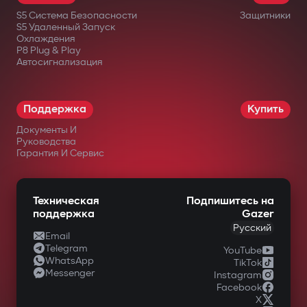
реле трудно найти или отключить.
S5 Система Безопасности
Защитники
Дополнительный подкапотный модуль
S5 Удаленный Запуск
Охлаждения
блокирует запуск двигателя даже при
P8 Plug & Play
Автосигнализация
повреждении центрального блока.
Интеллектуальный
дистанционный автозапуск
Поддержка
Купить
Документы И
Запуск двигателя через приложение
Руководства
Gazer Car с поддержкой сценариев:
Гарантия И Сервис
прогрев/охлаждение салона, турбо-
таймер, поддержка заряда
Техническая
Подпишитесь на
поддержка
Gazer
аккумулятора. Двигатель автоматически
Русский
Email
глушится после достижения заданных
Telegram
YouTube
WhatsApp
параметров.
TikTok
Messenger
Instagram
Полный контроль через Gazer Car
Facebook
X