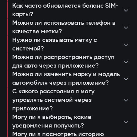
несанкционированного запуска;
Как часто обновляется баланс SIM-
просмотреть последние
уведомления через приложение
карты?
консультация и подбор оптимальной
срабатывания или действия системы;
Защита от «электронной удочки»
Gazer Car;
Можно ли использовать телефон в
системы;
настроить push-уведомления и
Использование цифровой метки с
дистанционный автозапуск
качестве метки?
установка и программирование
сценарии доступа для членов семьи
шифрованием AES128, которую
двигателя;
Нужно ли связывать метку с
модулей;
или сервисных работников;
системой?
невозможно продлить или заменить. Это
ведение журнала событий и попыток
проверка соединения и качества
получать напоминания о
Можно ли распространить доступ
предотвращает «релейные атаки» даже
доступа;
сигнала 4G LTE;
для авто через приложение?
техобслуживании или обновлении
при наличии скопированного ключа.
анализ движения и истории поездок.
Можно ли изменить марку и модель
объяснение пользователю работы и
прошивки (Smart Update).
Авторизация владельца по метке
автомобиля через приложение?
управления через приложение Gazer
При открытии дверей или запуске
С какого расстояния я могу
Car;
двигателя система ищет метку
управлять системой через
выдача гарантийного талона и
владельца. Если её нет рядом —
приложение?
активация 3-летней поддержки.
Могу ли я выбирать, какие
двигатель блокируется, а владелец
уведомления получать?
мгновенно получает уведомление через
Могу ли я посмотреть историю