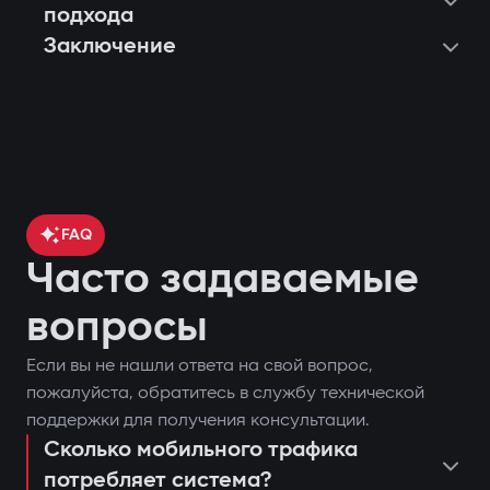
подхода
Заключение
FAQ
Часто задаваемые
вопросы
Если вы не нашли ответа на свой вопрос,
контроль местоположения
пожалуйста, обратитесь в службу технической
поставить или снять автомобиль с
автомобиля через GPS;
поддержки для получения консультации.
охраны;
Сколько мобильного трафика
блокировка двигателя при попытке
потребляет система?
запустить двигатель дистанционно;