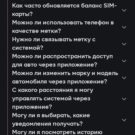
несанкционированного запуска;
Как часто обновляется баланс SIM-
просмотреть последние
уведомления через приложение
карты?
консультация и подбор оптимальной
срабатывания или действия системы;
Защита от «электронной удочки»
Gazer Car;
Можно ли использовать телефон в
системы;
настроить push-уведомления и
Использование цифровой метки с
дистанционный автозапуск
качестве метки?
установка и программирование
сценарии доступа для членов семьи
шифрованием AES128, которую
двигателя;
Нужно ли связывать метку с
модулей;
или сервисных работников;
системой?
невозможно продлить или заменить. Это
ведение журнала событий и попыток
проверка соединения и качества
получать напоминания о
Можно ли распространить доступ
предотвращает «релейные атаки» даже
доступа;
сигнала 4G LTE;
для авто через приложение?
техобслуживании или обновлении
при наличии скопированного ключа.
анализ движения и истории поездок.
Можно ли изменить марку и модель
объяснение пользователю работы и
прошивки (Smart Update).
Авторизация владельца по метке
автомобиля через приложение?
управления через приложение Gazer
При открытии дверей или запуске
С какого расстояния я могу
Car;
двигателя система ищет метку
управлять системой через
выдача гарантийного талона и
владельца. Если её нет рядом —
приложение?
активация 3-летней поддержки.
Могу ли я выбирать, какие
двигатель блокируется, а владелец
уведомления получать?
мгновенно получает уведомление через
Могу ли я посмотреть историю