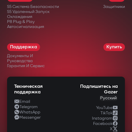
реле трудно найти или отключить.
S5 Система Безопасности
Защитники
Дополнительный подкапотный модуль
S5 Удаленный Запуск
Охлаждения
блокирует запуск двигателя даже при
P8 Plug & Play
Автосигнализация
повреждении центрального блока.
Интеллектуальный
дистанционный автозапуск
Поддержка
Купить
Документы И
Запуск двигателя через приложение
Руководства
Gazer Car с поддержкой сценариев:
Гарантия И Сервис
прогрев/охлаждение салона, турбо-
таймер, поддержка заряда
Техническая
Подпишитесь на
поддержка
Gazer
аккумулятора. Двигатель автоматически
Русский
Email
глушится после достижения заданных
Telegram
YouTube
WhatsApp
параметров.
TikTok
Messenger
Instagram
Полный контроль через Gazer Car
Facebook
X