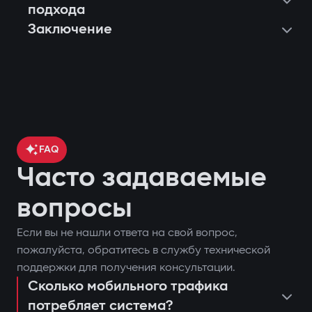
подхода
Заключение
FAQ
Часто задаваемые
вопросы
Если вы не нашли ответа на свой вопрос,
контроль местоположения
пожалуйста, обратитесь в службу технической
поставить или снять автомобиль с
автомобиля через GPS;
поддержки для получения консультации.
охраны;
Сколько мобильного трафика
блокировка двигателя при попытке
потребляет система?
запустить двигатель дистанционно;