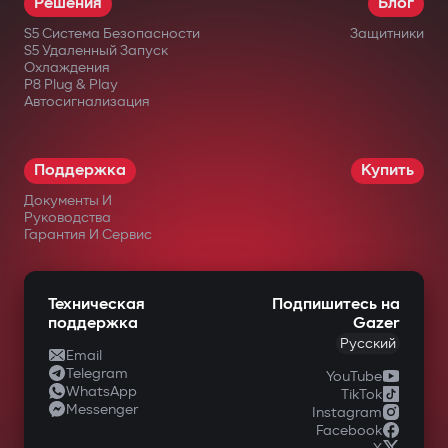
Решения
Блог
месяцев.
S5 Система Безопасности
Защитники
S5 Удаленный Запуск
Охлаждения
в официальных интернет-магазинах
P8 Plug & Play
Автосигнализация
Gazer;
у авторизованных дилеров;
Поддержка
Купить
в крупных сетях электроники;
Документы И
в специализированных магазинах
Руководства
Гарантия И Сервис
автомобильной техники.
Техническая
Подпишитесь на
поддержка
Gazer
Русский
Email
Telegram
YouTube
WhatsApp
TikTok
Messenger
Instagram
Facebook