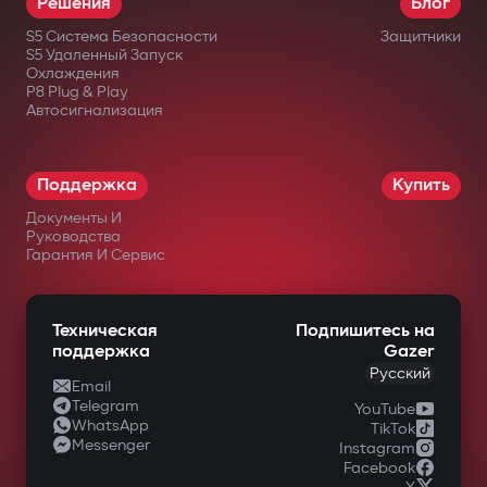
Решения
Блог
месяцев.
S5 Система Безопасности
Защитники
S5 Удаленный Запуск
Охлаждения
в официальных интернет-магазинах
P8 Plug & Play
Автосигнализация
Gazer;
у авторизованных дилеров;
Поддержка
Купить
в крупных сетях электроники;
Документы И
в специализированных магазинах
Руководства
Гарантия И Сервис
автомобильной техники.
Техническая
Подпишитесь на
поддержка
Gazer
Русский
Email
Telegram
YouTube
WhatsApp
TikTok
Messenger
Instagram
Facebook