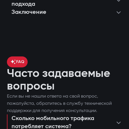
подхода
Заключение
FAQ
Часто задаваемые
вопросы
Если вы не нашли ответа на свой вопрос,
контроль местоположения
пожалуйста, обратитесь в службу технической
поставить или снять автомобиль с
автомобиля через GPS;
поддержки для получения консультации.
охраны;
Сколько мобильного трафика
блокировка двигателя при попытке
потребляет система?
запустить двигатель дистанционно;