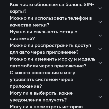
несанкционированного запуска;
Как часто обновляется баланс SIM-
просмотреть последние
уведомления через приложение
карты?
консультация и подбор оптимальной
срабатывания или действия системы;
Защита от «электронной удочки»
Gazer Car;
Можно ли использовать телефон в
системы;
настроить push-уведомления и
Использование цифровой метки с
дистанционный автозапуск
качестве метки?
установка и программирование
сценарии доступа для членов семьи
шифрованием AES128, которую
двигателя;
Нужно ли связывать метку с
модулей;
или сервисных работников;
системой?
невозможно продлить или заменить. Это
ведение журнала событий и попыток
проверка соединения и качества
получать напоминания о
Можно ли распространить доступ
предотвращает «релейные атаки» даже
доступа;
сигнала 4G LTE;
для авто через приложение?
техобслуживании или обновлении
при наличии скопированного ключа.
анализ движения и истории поездок.
Можно ли изменить марку и модель
объяснение пользователю работы и
прошивки (Smart Update).
Авторизация владельца по метке
автомобиля через приложение?
управления через приложение Gazer
При открытии дверей или запуске
С какого расстояния я могу
Car;
двигателя система ищет метку
управлять системой через
выдача гарантийного талона и
владельца. Если её нет рядом —
приложение?
активация 3-летней поддержки.
Могу ли я выбирать, какие
двигатель блокируется, а владелец
уведомления получать?
мгновенно получает уведомление через
Могу ли я посмотреть историю