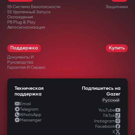
реле трудно найти или отключить.
S5 Система Безопасности
Защитники
Дополнительный подкапотный модуль
S5 Удаленный Запуск
Охлаждения
блокирует запуск двигателя даже при
P8 Plug & Play
Автосигнализация
повреждении центрального блока.
Интеллектуальный
дистанционный автозапуск
Поддержка
Купить
Документы И
Запуск двигателя через приложение
Руководства
Gazer Car с поддержкой сценариев:
Гарантия И Сервис
прогрев/охлаждение салона, турбо-
таймер, поддержка заряда
Техническая
Подпишитесь на
поддержка
Gazer
аккумулятора. Двигатель автоматически
Русский
Email
глушится после достижения заданных
Telegram
YouTube
WhatsApp
параметров.
TikTok
Messenger
Instagram
Полный контроль через Gazer Car
Facebook
X