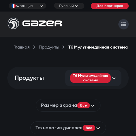
Франция
Русский
Для партнеров
Главная
Продукты
T6 Мультимедийная система
T6 Мультимедийная
Продукты
система
Размер экрана
Все
Технология дисплея
Все