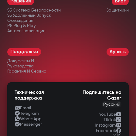
Решения
Блог
месяцев.
S5 Система Безопасности
Защитники
S5 Удаленный Запуск
Охлаждения
в официальных интернет-магазинах
P8 Plug & Play
Автосигнализация
Gazer;
у авторизованных дилеров;
Поддержка
Купить
в крупных сетях электроники;
Документы И
в специализированных магазинах
Руководства
Гарантия И Сервис
автомобильной техники.
Техническая
Подпишитесь на
поддержка
Gazer
Русский
Email
Telegram
YouTube
WhatsApp
TikTok
Messenger
Instagram
Facebook