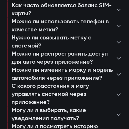
несанкционированного запуска;
Как часто обновляется баланс SIM-
просмотреть последние
уведомления через приложение
карты?
консультация и подбор оптимальной
срабатывания или действия системы;
Защита от «электронной удочки»
Gazer Car;
Можно ли использовать телефон в
системы;
настроить push-уведомления и
Использование цифровой метки с
дистанционный автозапуск
качестве метки?
установка и программирование
сценарии доступа для членов семьи
шифрованием AES128, которую
двигателя;
Нужно ли связывать метку с
модулей;
или сервисных работников;
системой?
невозможно продлить или заменить. Это
ведение журнала событий и попыток
проверка соединения и качества
получать напоминания о
Можно ли распространить доступ
предотвращает «релейные атаки» даже
доступа;
сигнала 4G LTE;
для авто через приложение?
техобслуживании или обновлении
при наличии скопированного ключа.
анализ движения и истории поездок.
Можно ли изменить марку и модель
объяснение пользователю работы и
прошивки (Smart Update).
Авторизация владельца по метке
автомобиля через приложение?
управления через приложение Gazer
При открытии дверей или запуске
С какого расстояния я могу
Car;
двигателя система ищет метку
управлять системой через
выдача гарантийного талона и
владельца. Если её нет рядом —
приложение?
активация 3-летней поддержки.
Могу ли я выбирать, какие
двигатель блокируется, а владелец
уведомления получать?
мгновенно получает уведомление через
Могу ли я посмотреть историю