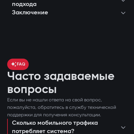
подхода
Заключение
FAQ
Часто задаваемые
вопросы
Если вы не нашли ответа на свой вопрос,
контроль местоположения
пожалуйста, обратитесь в службу технической
поставить или снять автомобиль с
автомобиля через GPS;
поддержки для получения консультации.
охраны;
Сколько мобильного трафика
блокировка двигателя при попытке
потребляет система?
запустить двигатель дистанционно;