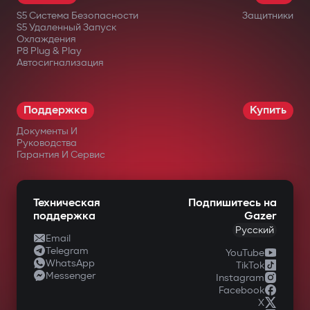
реле трудно найти или отключить.
S5 Система Безопасности
Защитники
Дополнительный подкапотный модуль
S5 Удаленный Запуск
Охлаждения
блокирует запуск двигателя даже при
P8 Plug & Play
Автосигнализация
повреждении центрального блока.
Интеллектуальный
дистанционный автозапуск
Поддержка
Купить
Документы И
Запуск двигателя через приложение
Руководства
Gazer Car с поддержкой сценариев:
Гарантия И Сервис
прогрев/охлаждение салона, турбо-
таймер, поддержка заряда
Техническая
Подпишитесь на
поддержка
Gazer
аккумулятора. Двигатель автоматически
Русский
Email
глушится после достижения заданных
Telegram
YouTube
WhatsApp
параметров.
TikTok
Messenger
Instagram
Полный контроль через Gazer Car
Facebook
X