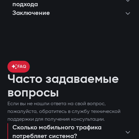
подхода
Заключение
FAQ
Часто задаваемые
вопросы
Если вы не нашли ответа на свой вопрос,
контроль местоположения
пожалуйста, обратитесь в службу технической
поставить или снять автомобиль с
автомобиля через GPS;
поддержки для получения консультации.
охраны;
Сколько мобильного трафика
блокировка двигателя при попытке
потребляет система?
запустить двигатель дистанционно;