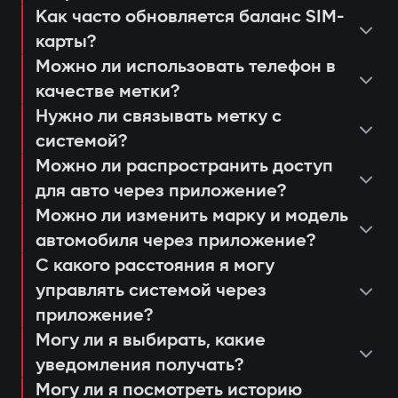
несанкционированного запуска;
Как часто обновляется баланс SIM-
просмотреть последние
уведомления через приложение
карты?
консультация и подбор оптимальной
срабатывания или действия системы;
Защита от «электронной удочки»
Gazer Car;
Можно ли использовать телефон в
системы;
настроить push-уведомления и
Использование цифровой метки с
дистанционный автозапуск
качестве метки?
установка и программирование
сценарии доступа для членов семьи
шифрованием AES128, которую
двигателя;
Нужно ли связывать метку с
модулей;
или сервисных работников;
системой?
невозможно продлить или заменить. Это
ведение журнала событий и попыток
проверка соединения и качества
получать напоминания о
Можно ли распространить доступ
предотвращает «релейные атаки» даже
доступа;
сигнала 4G LTE;
для авто через приложение?
техобслуживании или обновлении
при наличии скопированного ключа.
анализ движения и истории поездок.
Можно ли изменить марку и модель
объяснение пользователю работы и
прошивки (Smart Update).
Авторизация владельца по метке
автомобиля через приложение?
управления через приложение Gazer
При открытии дверей или запуске
С какого расстояния я могу
Car;
двигателя система ищет метку
управлять системой через
выдача гарантийного талона и
владельца. Если её нет рядом —
приложение?
активация 3-летней поддержки.
Могу ли я выбирать, какие
двигатель блокируется, а владелец
уведомления получать?
мгновенно получает уведомление через
Могу ли я посмотреть историю