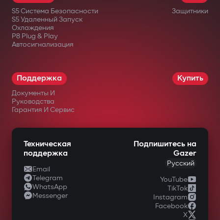
реле трудно найти или отключить.
S5 Система Безопасности
Защитники
Дополнительный подкапотный модуль
S5 Удаленный Запуск
Охлаждения
блокирует запуск двигателя даже при
P8 Plug & Play
Автосигнализация
повреждении центрального блока.
Интеллектуальный
дистанционный автозапуск
Поддержка
Купить
Документы И
Запуск двигателя через приложение
Руководства
Gazer Car с поддержкой сценариев:
Гарантия И Сервис
прогрев/охлаждение салона, турбо-
таймер, поддержка заряда
Техническая
Подпишитесь на
поддержка
Gazer
аккумулятора. Двигатель автоматически
Русский
Email
глушится после достижения заданных
Telegram
YouTube
WhatsApp
параметров.
TikTok
Messenger
Instagram
Полный контроль через Gazer Car
Facebook
X