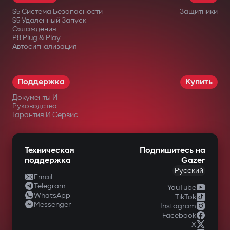
реле трудно найти или отключить.
S5 Система Безопасности
Защитники
Дополнительный подкапотный модуль
S5 Удаленный Запуск
Охлаждения
блокирует запуск двигателя даже при
P8 Plug & Play
Автосигнализация
повреждении центрального блока.
Интеллектуальный
дистанционный автозапуск
Поддержка
Купить
Документы И
Запуск двигателя через приложение
Руководства
Gazer Car с поддержкой сценариев:
Гарантия И Сервис
прогрев/охлаждение салона, турбо-
таймер, поддержка заряда
Техническая
Подпишитесь на
поддержка
Gazer
аккумулятора. Двигатель автоматически
Русский
Email
глушится после достижения заданных
Telegram
YouTube
WhatsApp
параметров.
TikTok
Messenger
Instagram
Полный контроль через Gazer Car
Facebook
X