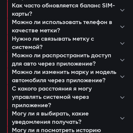
несанкционированного запуска;
Как часто обновляется баланс SIM-
просмотреть последние
уведомления через приложение
карты?
консультация и подбор оптимальной
срабатывания или действия системы;
Защита от «электронной удочки»
Gazer Car;
Можно ли использовать телефон в
системы;
настроить push-уведомления и
Использование цифровой метки с
дистанционный автозапуск
качестве метки?
установка и программирование
сценарии доступа для членов семьи
шифрованием AES128, которую
двигателя;
Нужно ли связывать метку с
модулей;
или сервисных работников;
системой?
невозможно продлить или заменить. Это
ведение журнала событий и попыток
проверка соединения и качества
получать напоминания о
Можно ли распространить доступ
предотвращает «релейные атаки» даже
доступа;
сигнала 4G LTE;
для авто через приложение?
техобслуживании или обновлении
при наличии скопированного ключа.
анализ движения и истории поездок.
Можно ли изменить марку и модель
объяснение пользователю работы и
прошивки (Smart Update).
Авторизация владельца по метке
автомобиля через приложение?
управления через приложение Gazer
При открытии дверей или запуске
С какого расстояния я могу
Car;
двигателя система ищет метку
управлять системой через
выдача гарантийного талона и
владельца. Если её нет рядом —
приложение?
активация 3-летней поддержки.
Могу ли я выбирать, какие
двигатель блокируется, а владелец
уведомления получать?
мгновенно получает уведомление через
Могу ли я посмотреть историю