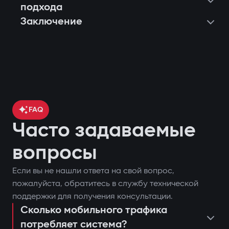
подхода
Заключение
FAQ
Часто задаваемые
вопросы
Если вы не нашли ответа на свой вопрос,
контроль местоположения
пожалуйста, обратитесь в службу технической
поставить или снять автомобиль с
автомобиля через GPS;
поддержки для получения консультации.
охраны;
Сколько мобильного трафика
блокировка двигателя при попытке
потребляет система?
запустить двигатель дистанционно;