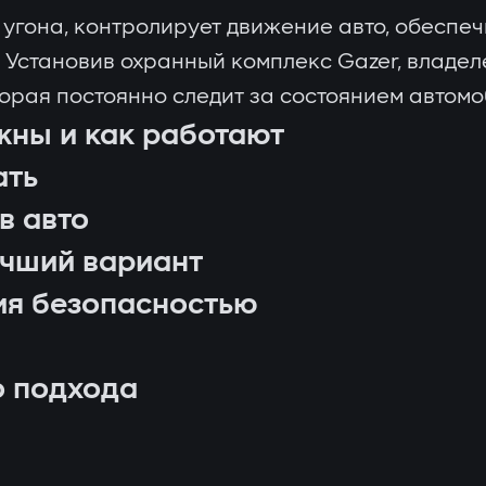
гона, контролирует движение авто, обеспечи
 Установив охранный комплекс Gazer, владел
орая постоянно следит за состоянием автомо
жны и как работают
ать
в авто
учший вариант
ия безопасностью
о подхода
через GPS;
санкционированного запуска;