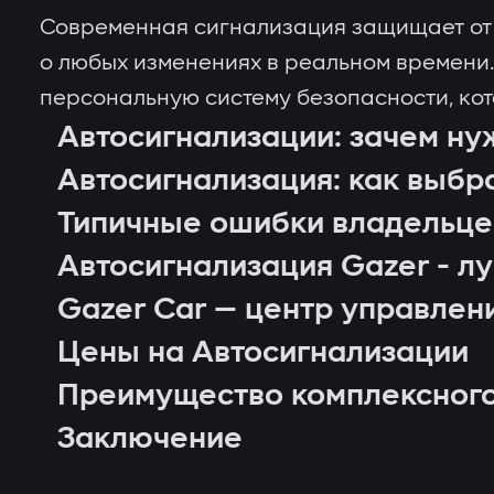
Современная сигнализация защищает от у
о любых изменениях в реальном времени.
персональную систему безопасности, кот
Автосигнализации: зачем ну
Автосигнализация: как выбр
Типичные ошибки владельце
Автосигнализация Gazer - л
Gazer Car — центр управлен
Цены на Автосигнализации
Преимущество комплексног
Заключение
контроль местоположения автомобиля 
блокировка двигателя при попытке не