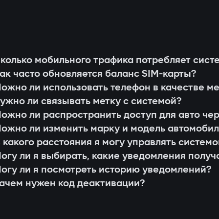
Car;
ны;
оступа;
или действия системы;
анием AES128, которую невозможно продлить
колько мобильного трафика потребляет сист
и доступа для членов семьи или сервисных 
пированного ключа.
ак часто обновляется баланс SIM-карты?
нии или обновлении прошивки (Smart Update
стемы;
ожно ли использовать телефон в качестве м
й;
ужно ли связывать метку с системой?
ля система ищет метку владельца. Если её не
ла 4G LTE;
ожно ли распространить доступ для авто че
ие через приложение Gazer Car.
равления через приложение Gazer Car;
ожно ли изменить марку и модель автомоби
ой автомобиля
ия 3-летней поддержки.
 какого расстояния я могу управлять систем
 LIN шинам, понимает внутренние команды ав
огу ли я выбирать, какие уведомления получ
ку передач, зажигание или топливную систе
огу ли я посмотреть историю уведомлений?
ачем нужен код деактивации?
 модуль блокировки
 трудно найти или отключить. Дополнительн