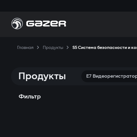
П
Главная
Продукты
S5 Система безопасности и к
Н
П
Продукты
К
E7 Видеорегистрато
Фильтр