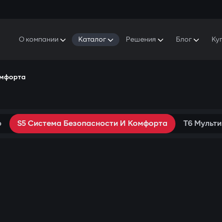
О компании
Каталог
Решения
Блог
Ку
ро Gazer
S5 Система безопасности и комфорта
S5 Система безопасности
Защитники
омфорта
аша история
E7 Видеорегистратор
S5 Удаленный запуск охлаждения
ресс-центр
T6 Мультимедийная система
P8 Plug & Play Автосигнализация
онтакты
р
S5 Система Безопасности И Комфорта
T6 Мульт