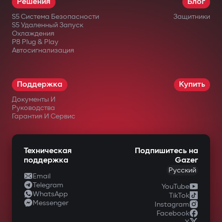
Решения
Блог
месяцев.
S5 Система Безопасности
Защитники
S5 Удаленный Запуск
Охлаждения
в официальных интернет-магазинах
P8 Plug & Play
Автосигнализация
Gazer;
у авторизованных дилеров;
Поддержка
Купить
в крупных сетях электроники;
Документы И
в специализированных магазинах
Руководства
Гарантия И Сервис
автомобильной техники.
Техническая
Подпишитесь на
поддержка
Gazer
Русский
Email
Telegram
YouTube
WhatsApp
TikTok
Messenger
Instagram
Facebook