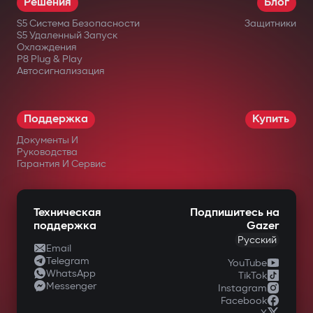
Решения
Блог
месяцев.
S5 Система Безопасности
Защитники
S5 Удаленный Запуск
Охлаждения
в официальных интернет-магазинах
P8 Plug & Play
Автосигнализация
Gazer;
у авторизованных дилеров;
Поддержка
Купить
в крупных сетях электроники;
Документы И
в специализированных магазинах
Руководства
Гарантия И Сервис
автомобильной техники.
Техническая
Подпишитесь на
поддержка
Gazer
Русский
Email
Telegram
YouTube
WhatsApp
TikTok
Messenger
Instagram
Facebook