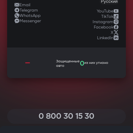
Русский
Email
Telegram
YouTube
WhatsApp
TikTok
Messenger
Instagram
Facebook
X
LinkedIn
—
Защищенные
0
из них угнано
авто
0 800 30 15 30
(Звонки по Украине со всех телефонов — бесплатные)