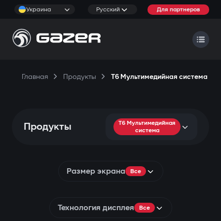
Украина
Русский
Для партнеров
Главная
Продукты
T6 Мультимедийная система
T6 Мультимедийная
Продукты
система
Размер экрана
Все
Технология дисплея
Все